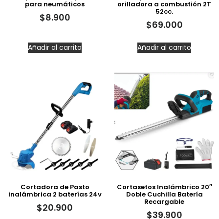
para neumáticos
orilladora a combustión 2T
52cc.
$
8.900
$
69.000
Añadir al carrito
Añadir al carrito
Cortadora de Pasto
Cortasetos Inalámbrico 20″
inalámbrica 2 baterías 24v
Doble Cuchilla Batería
Recargable
$
20.900
$
39.900