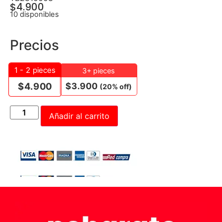
$
4.900
10 disponibles
Precios
1 - 2
pieces
3+ pieces
$
3.900
$
4.900
(20% off)
Añadir al carrito