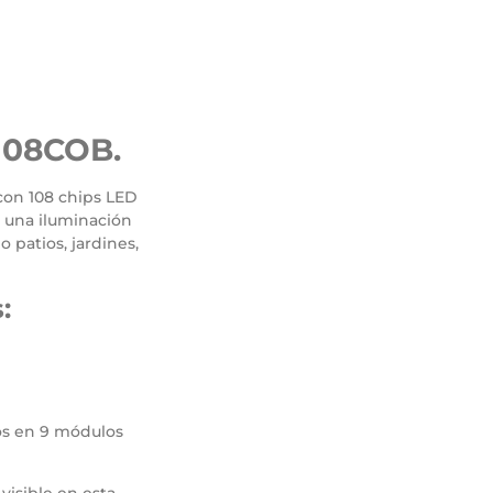
/108COB.
 con 108 chips LED
 una iluminación
 patios, jardines,
:
os en 9 módulos