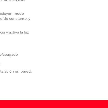
visible en esta
ncluyen modo
ido constante, y
a y activa la luz
do/apagado
o
stalación en pared,