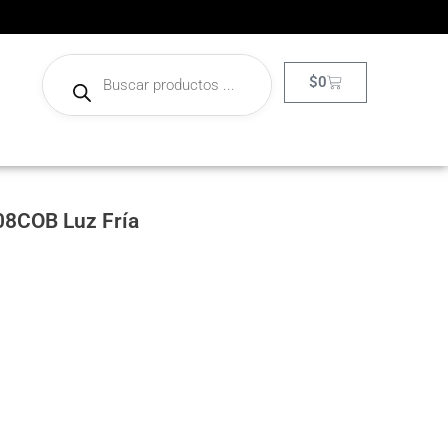
$
0
08COB Luz Fría