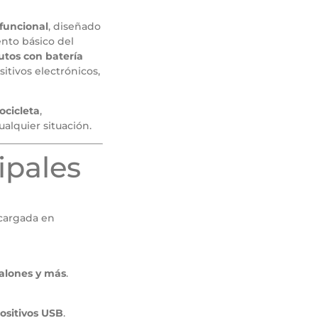
ifuncional
, diseñado
nto básico del
utos con batería
sitivos electrónicos,
ocicleta
,
alquier situación.
ipales
cargada en
balones y más
.
positivos USB
.