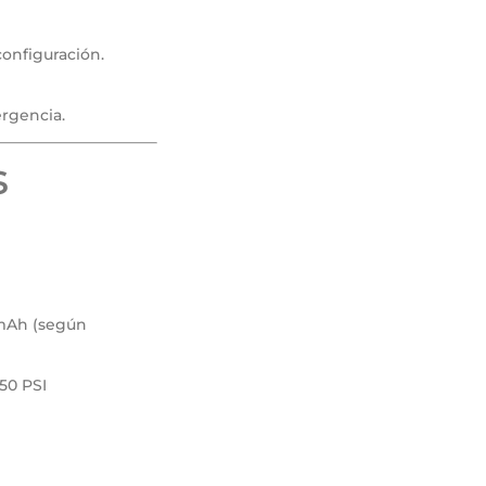
configuración.
ergencia.
s
 mAh (según
50 PSI