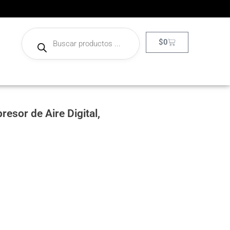
$
0
esor de Aire Digital,