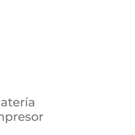
atería
mpresor