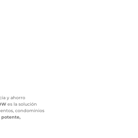
ia y ahorro
00W
es la solución
amientos, condominios
 potente,