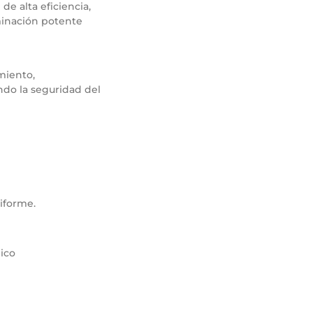
de alta eficiencia,
minación potente
miento,
ndo la seguridad del
iforme.
ico