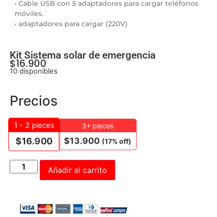
• Cable USB con 5 adaptadores para cargar teléfonos
móviles.
• adaptadores para cargar (220V)
Kit Sistema solar de emergencia
$
16.900
10 disponibles
Precios
1 - 2
pieces
3+ pieces
$
13.900
$
16.900
(17% off)
Añadir al carrito