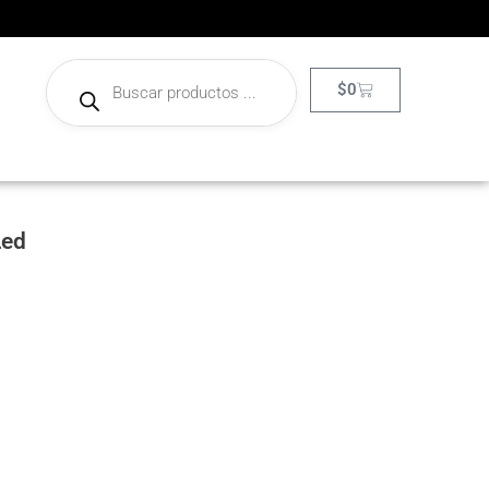
$
0
Led