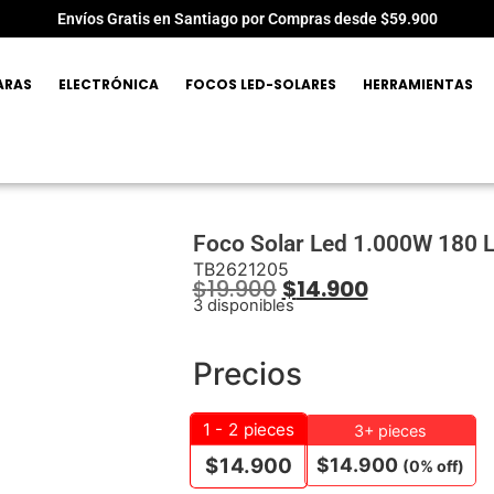
Envíos Gratis en Santiago por Compras desde $59.900
ARAS
ELECTRÓNICA
FOCOS LED-SOLARES
HERRAMIENTAS
Foco Solar Led 1.000W 180 
TB2621205
$
19.900
$
14.900
3 disponibles
Precios
1 - 2
pieces
3+ pieces
$
14.900
$
14.900
(0% off)