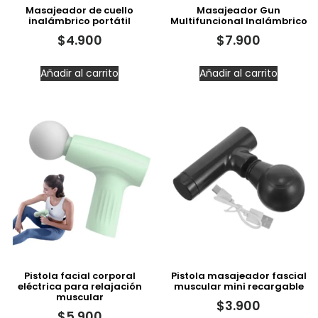
Masajeador de cuello
Masajeador Gun
inalámbrico portátil
Multifuncional Inalámbrico
$
4.900
$
7.900
Añadir al carrito
Añadir al carrito
Pistola facial corporal
Pistola masajeador fascial
eléctrica para relajación
muscular mini recargable
muscular
$
3.900
$
5.900