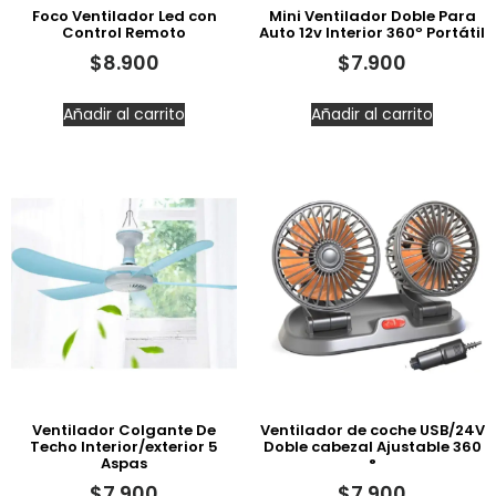
Foco Ventilador Led con
Mini Ventilador Doble Para
Control Remoto
Auto 12v Interior 360º Portátil
$
8.900
$
7.900
Añadir al carrito
Añadir al carrito
Ventilador Colgante De
Ventilador de coche USB/24V
Techo Interior/exterior 5
Doble cabezal Ajustable 360
Aspas
°
$
7.900
$
7.900