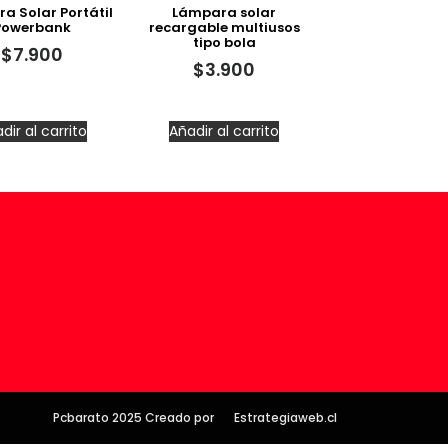
a Solar Portátil
Lámpara solar
Powerbank
recargable multiusos
tipo bola
$
7.900
$
3.900
dir al carrito
Añadir al carrito
Pcbarato 2025 Creado por
Estrategiaweb.cl