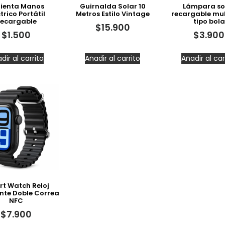
ienta Manos
Guirnalda Solar 10
Lámpara so
trico Portátil
Metros Estilo Vintage
recargable mul
ecargable
tipo bola
$
15.900
$
1.500
$
3.900
dir al carrito
Añadir al carrito
Añadir al car
t Watch Reloj
ente Doble Correa
NFC
$
7.900