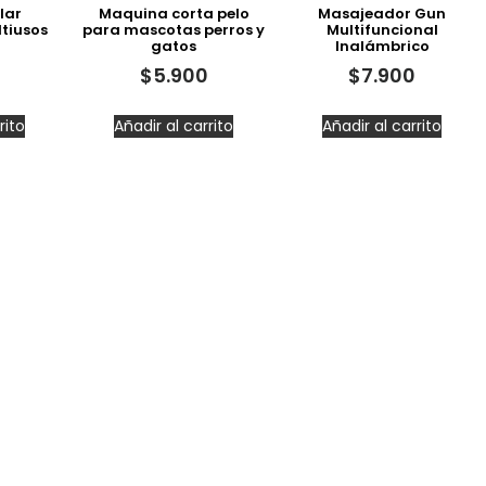
lar
Maquina corta pelo
Masajeador Gun
tiusos
para mascotas perros y
Multifuncional
gatos
Inalámbrico
$
5.900
$
7.900
rito
Añadir al carrito
Añadir al carrito