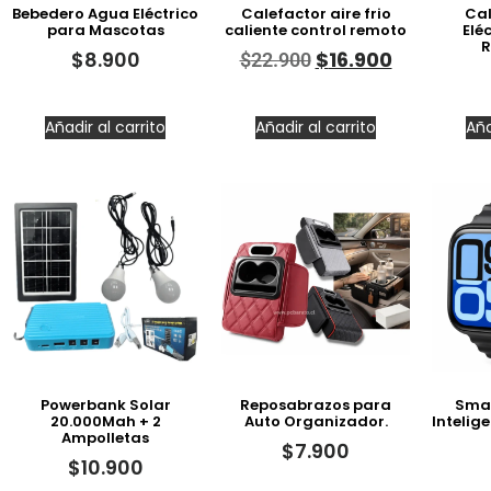
Bebedero Agua Eléctrico
Calefactor aire frio
Cal
para Mascotas
caliente control remoto
Eléc
R
$
8.900
$
16.900
$
22.900
Añadir al carrito
Añadir al carrito
Aña
Powerbank Solar
Reposabrazos para
Smar
20.000Mah + 2
Auto Organizador.
Intelig
Ampolletas
$
7.900
$
10.900